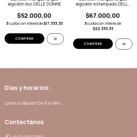
algodón liso DELLE DONNE
algodón estampado DELLE
DONNE
$52.000,00
$67.000,00
3
cuotas sin interés de
$17.333,33
3
cuotas sin interés de
$22.333,33
COMPRAR
COMPRAR
Días y horarios:
Lunes a Sábado De 9 a 19hs
Contactános
543416970163