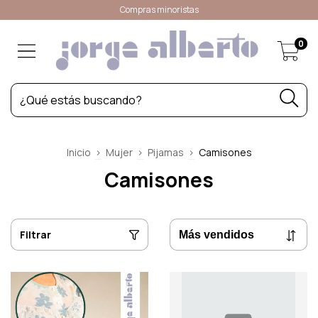
Compras minoristas
0
Inicio
>
Mujer
>
Pijamas
>
Camisones
Camisones
Filtrar