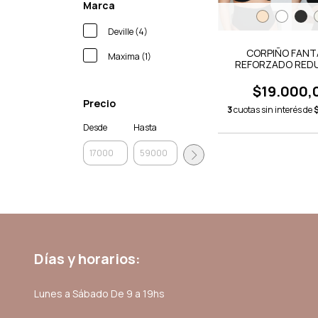
Marca
Deville (4)
CORPIÑO FANT
Maxima (1)
REFORZADO RED
MAXIMA
$19.000,
Precio
3
cuotas sin interés de
Desde
Hasta
Días y horarios:
Lunes a Sábado De 9 a 19hs