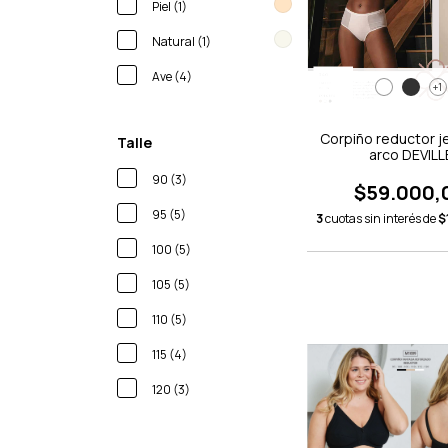
Piel (1)
Natural (1)
Ave (4)
+1
Corpiño reductor je
Talle
arco DEVILL
90 (3)
$59.000,
95 (5)
3
cuotas sin interés de
$
100 (5)
105 (5)
110 (5)
115 (4)
120 (3)