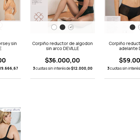
+1
rsey sin
Corpiño reductor de algodon
Corpiño reduc
E
sin arco DEVILLE
adelante 
00
$36.000,00
$59.0
19.666,67
3
cuotas sin interés de
$12.000,00
3
cuotas sin interé