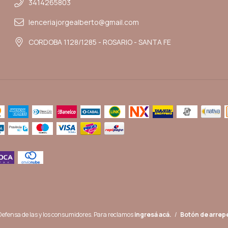
3414265803
lenceriajorgealberto@gmail.com
CORDOBA 1128/1285 - ROSARIO - SANTA FE
Defensa de las y los consumidores. Para reclamos
ingresá acá.
/
Botón de arrep