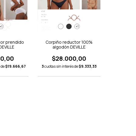
+1
+1
tor prendido
Corpiño reductor 100%
DEVILLE
algodón DEVILLE
00,00
$28.000,00
s de
$19.666,67
3
cuotas sin interés de
$9.333,33