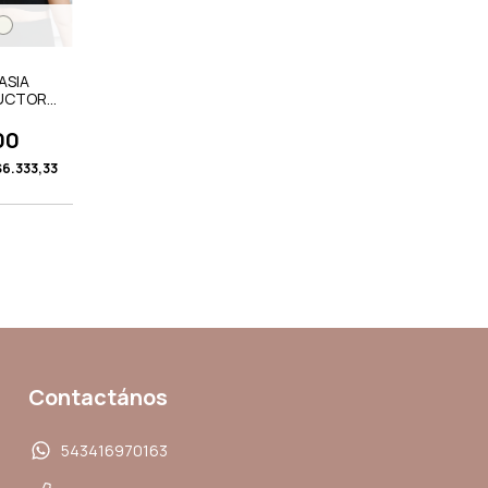
ASIA
UCTOR
00
$6.333,33
Contactános
543416970163