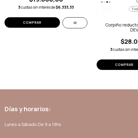
3
cuotas sin interés de
$6.333,33
3 co
COMPRAR
Corpiño reduct
DEV
$28.0
3
cuotas sin inte
COMPRAR
Días y horarios:
Lunes a Sábado De 9 a 19hs