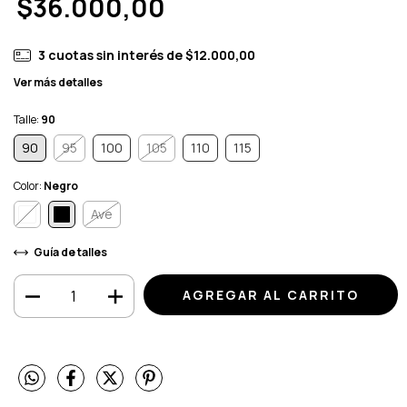
$36.000,00
3
cuotas sin interés de
$12.000,00
Ver más detalles
Talle:
90
90
95
100
105
110
115
Color:
Negro
Ave
Guía de talles