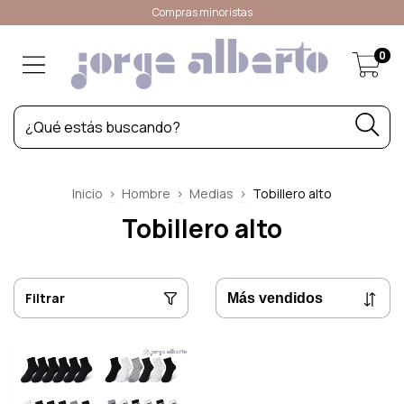
Compras minoristas
0
Inicio
>
Hombre
>
Medias
>
Tobillero alto
Tobillero alto
Filtrar