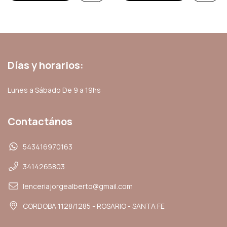
Días y horarios:
Lunes a Sábado De 9 a 19hs
Contactános
543416970163
3414265803
lenceriajorgealberto@gmail.com
CORDOBA 1128/1285 - ROSARIO - SANTA FE