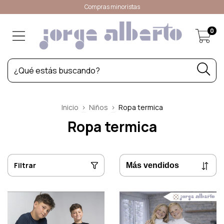
Compras minoristas
0
Inicio
>
Niños
>
Ropa termica
Ropa termica
Filtrar