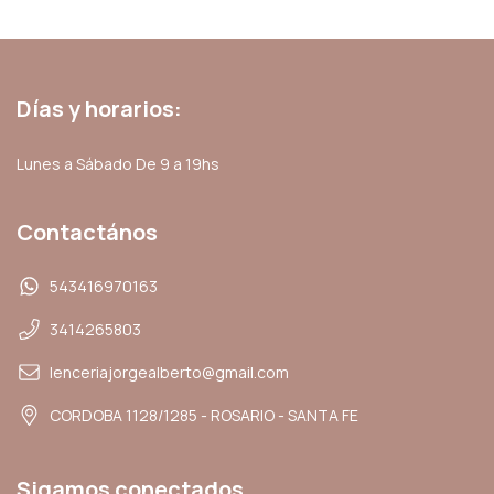
Días y horarios:
Lunes a Sábado De 9 a 19hs
Contactános
543416970163
3414265803
lenceriajorgealberto@gmail.com
CORDOBA 1128/1285 - ROSARIO - SANTA FE
Sigamos conectados