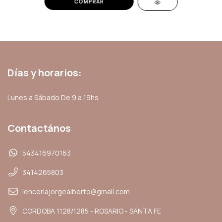
COMPRAR
Días y horarios:
Lunes a Sábado De 9 a 19hs
Contactános
543416970163
3414265803
lenceriajorgealberto@gmail.com
CORDOBA 1128/1285 - ROSARIO - SANTA FE