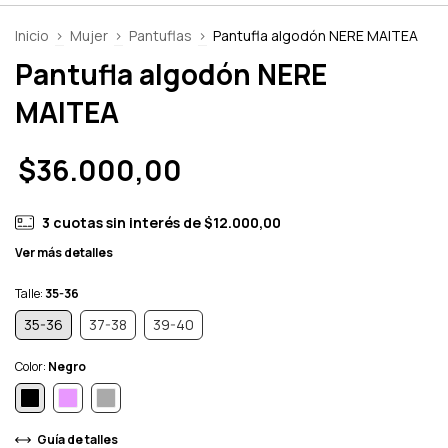
Inicio
>
Mujer
>
Pantuflas
>
Pantufla algodón NERE MAITEA
Pantufla algodón NERE
MAITEA
$36.000,00
3
cuotas sin interés de
$12.000,00
Ver más detalles
Talle:
35-36
35-36
37-38
39-40
Color:
Negro
Guía de talles