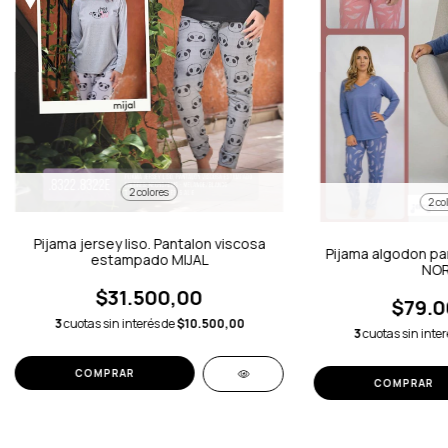
2 colores
2 co
Pijama jersey liso. Pantalon viscosa
Pijama algodon p
estampado MIJAL
NOR
$31.500,00
$79.0
3
cuotas sin interés de
$10.500,00
3
cuotas sin inte
COMPRAR
COMPRAR