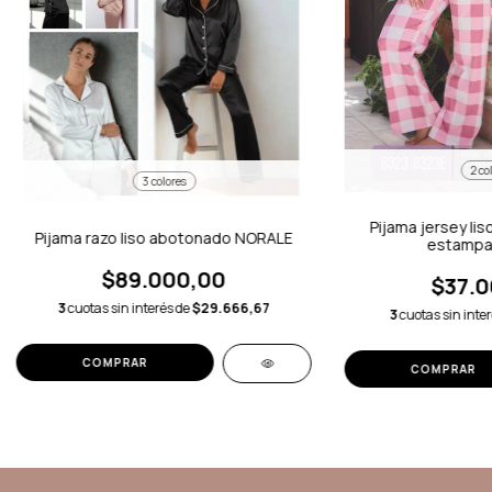
2 co
3 colores
Pijama jersey lis
Pijama razo liso abotonado NORALE
estampa
$89.000,00
$37.0
3
cuotas sin interés de
$29.666,67
3
cuotas sin inte
COMPRAR
COMPRAR