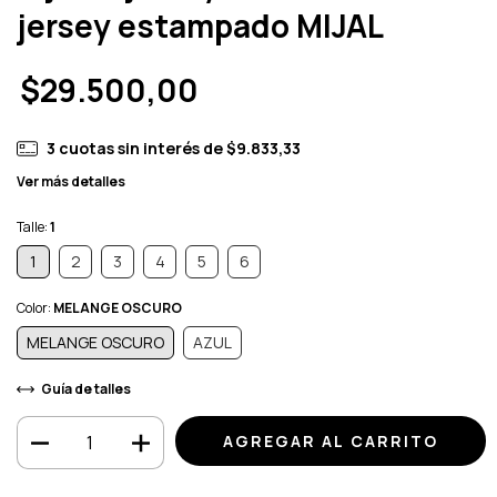
jersey estampado MIJAL
$29.500,00
3
cuotas sin interés de
$9.833,33
Ver más detalles
Talle:
1
1
2
3
4
5
6
Color:
MELANGE OSCURO
MELANGE OSCURO
AZUL
Guía de talles