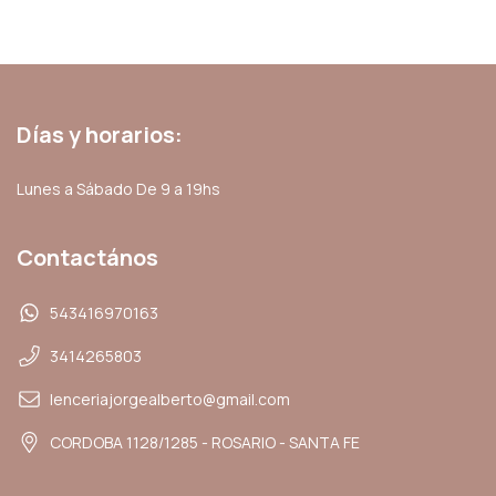
Días y horarios:
Lunes a Sábado De 9 a 19hs
Contactános
543416970163
3414265803
lenceriajorgealberto@gmail.com
CORDOBA 1128/1285 - ROSARIO - SANTA FE