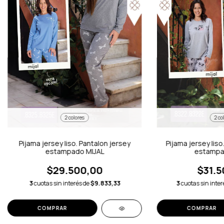
2 colores
2 co
Pijama jersey liso. Pantalon jersey
Pijama jersey liso
estampado MIJAL
estampa
$29.500,00
$31.5
3
cuotas sin interés de
$9.833,33
3
cuotas sin inte
COMPRAR
COMPRAR