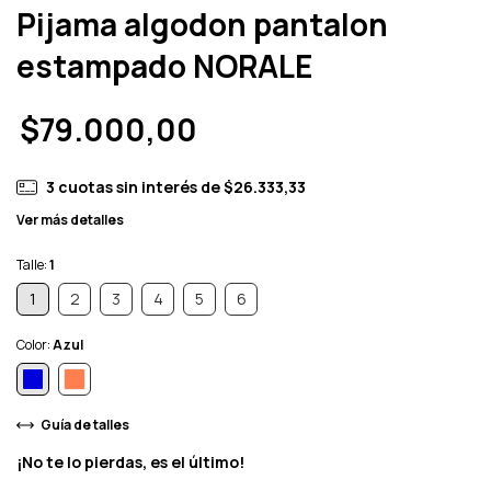
Pijama algodon pantalon
estampado NORALE
$79.000,00
3
cuotas sin interés de
$26.333,33
Ver más detalles
Talle:
1
1
2
3
4
5
6
Color:
Azul
Guía de talles
¡No te lo pierdas, es el último!