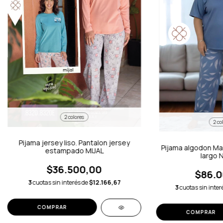
2 colores
2 co
Pijama jersey liso. Pantalon jersey
Pijama algodon Ma
estampado MIJAL
largo 
$36.500,00
$86.0
3
cuotas sin interés de
$12.166,67
3
cuotas sin inter
COMPRAR
COMPRAR