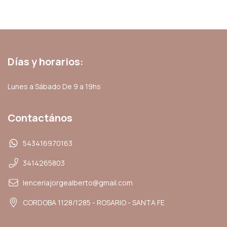
Días y horarios:
Lunes a Sábado De 9 a 19hs
Contactános
543416970163
3414265803
lenceriajorgealberto@gmail.com
CORDOBA 1128/1285 - ROSARIO - SANTA FE