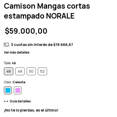
Camison Mangas cortas
estampado NORALE
$59.000,00
3
cuotas sin interés de
$19.666,67
Ver más detalles
Talle:
46
46
48
50
52
Color:
Celeste
Guía de talles
¡No te lo pierdas, es el último!