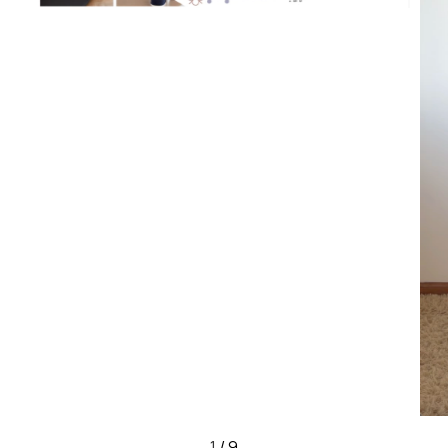
1
/
9