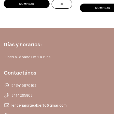
COMPRAR
COMPRAR
Días y horarios:
Lunes a Sábado De 9 a 19hs
Contactános
543416970163
3414265803
lenceriajorgealberto@gmail.com