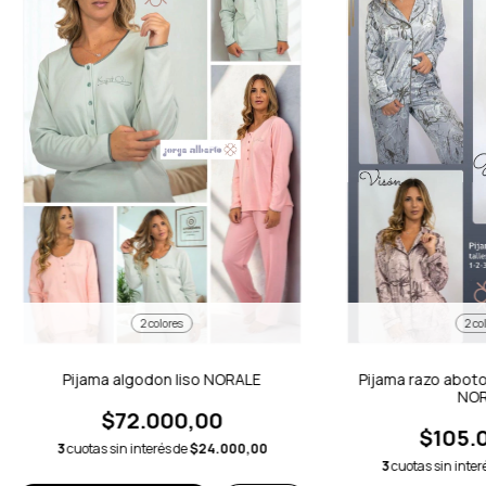
2 colores
2 co
Pijama algodon liso NORALE
Pijama razo abo
NOR
$72.000,00
$105.
3
cuotas sin interés de
$24.000,00
3
cuotas sin inter