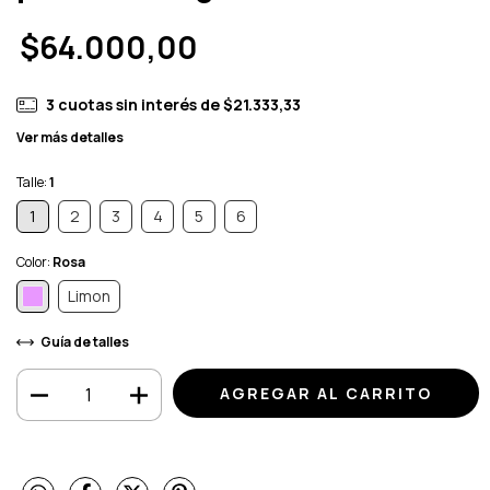
$64.000,00
3
cuotas sin interés de
$21.333,33
Ver más detalles
Talle:
1
1
2
3
4
5
6
Color:
Rosa
Limon
Guía de talles