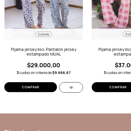
2 colores
2 co
Pijama jersey liso. Pantalon jersey
Pijama jersey lis
estampado MIJAL
estampa
$29.000,00
$37.0
3
cuotas sin interés de
$9.666,67
3
cuotas sin inte
COMPRAR
COMPRAR