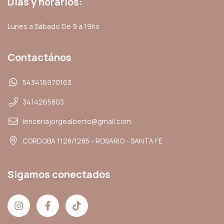
Días y horarios:
Lunes a Sábado De 9 a 19hs
Contactános
543416970163
3414265803
lenceriajorgealberto@gmail.com
CORDOBA 1128/1285 - ROSARIO - SANTA FE
Sigamos conectados